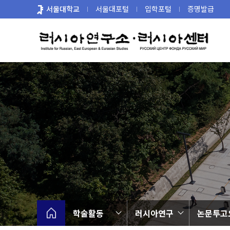
바
서울대학교
서울대포털
입학포털
증명발급
로
가
기
메
뉴
학술활동
러시아연구
논문투고