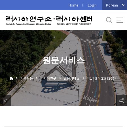
바
Korean
Home
Login
로
가
기
메
뉴
원문서비스
>
>
>
>
학술활동
러시아연구
원문서비스
제17권 제2호 [2007]