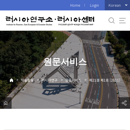
바
Korean
Home
Login
로
가
기
메
뉴
원문서비스
>
>
>
>
학술활동
러시아연구
원문서비스
제21권 제1호 [2011]