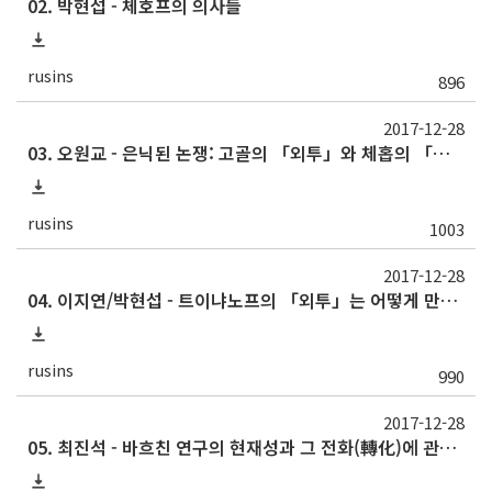
02. 박현섭 - 체호프의 의사들
rusins
896
2017-12-28
03. 오원교 - 은닉된 논쟁: 고골의 「외투」와 체홉의 「관리의 죽음」의 비교 분석
rusins
1003
2017-12-28
04. 이지연/박현섭 - 트이냐노프의 「외투」는 어떻게 만들어졌는가: 고골 작품의 영화화 문제와 새로운 영화 언어에 대한 탐색
rusins
990
2017-12-28
05. 최진석 - 바흐친 연구의 현재성과 그 전화(轉化)에 관하여