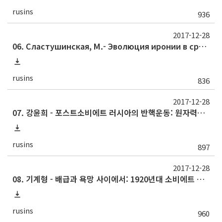
rusins
936
2017-12-28
06. Сластушинская, М.- Эволюция иронии в средствах массовой информации в России : по материалам журнала «Крокодил» за 1960-196
rusins
836
2017-12-28
07. 강윤희 - 포스트소비에트 러시아의 반핵운동: 원자력산업 관련 이슈를 중심으로
rusins
897
2017-12-28
08. 기계형 - 배급과 욕망 사이에서: 1920년대 소비에트 러시아의 소비생활과 광고를 중심으로
rusins
960