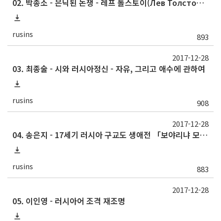
02. 박종소 - 은닉된 논쟁 - 레프 톨스토이(Лев Толстой)와 블라디미르 솔로비요프(Владимир Соловьев)의 경우 -
rusins
893
2017-12-28
03. 최종술 - 시와 러시아정신 - 자유, 그리고 애수에 관하여
rusins
908
2017-12-28
04. 송은지 - 17세기 러시아 구교도 생애전 「보야리냐 모로조바 이야기」의 담화와 서사 - 아바쿰의 「세 순교성녀에 대한 애도사」와의 비교 연구 -
rusins
883
2017-12-28
05. 이인영 - 러시아어 조격 재조명