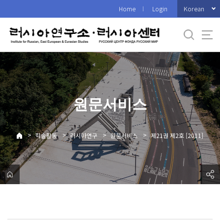
바
Korean
Home
Login
로
가
기
메
뉴
원문서비스
>
>
>
>
학술활동
러시아연구
원문서비스
제21권 제2호 [2011]