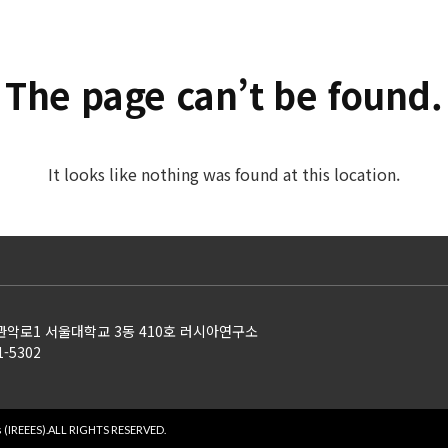
The page can’t be found.
It looks like nothing was found at this location.
 관악로1 서울대학교 3동 410호 러시아연구소
1-5302
 (IREEES).
ALL RIGHTS RESERVED.