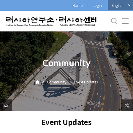
바
English
Home
Login
로
가
기
메
뉴
Community
>
>
Community
Event Updates
Event Updates