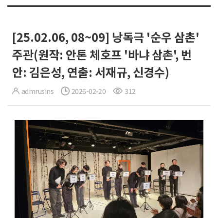
[25.02.06, 08~09] 낭독극 '순우 삼촌'
주관(원작: 안톤 체호프 '바냐 삼촌', 번
안: 김은성, 연출: 서재규, 신경수)
admrusins
2026-02-20
312