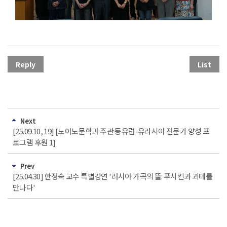
Reply
List
Next
[25.09.10, 19] [노어노문학과 주관 동유럽-유라시아 전문가 양성 프
로그램 후원 1]
Prev
[25.04.30] 한정숙 교수 특별강연 '러시아 가곡의 뜰: 푸시킨과 괴테를
만나다'