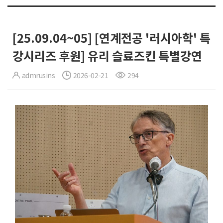
[25.09.04~05] [연계전공 '러시아학' 특
강시리즈 후원] 유리 슬료즈킨 특별강연
admrusins
2026-02-21
294