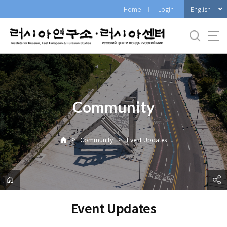
바
English
Home
Login
로
가
기
메
뉴
Community
>
>
Community
Event Updates
Event Updates