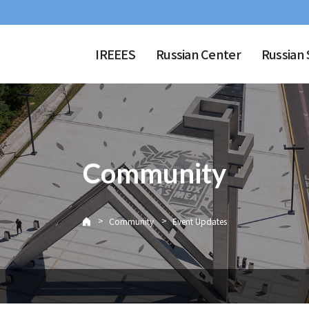
IREEES
Russian Center
Russian 
Community
>
>
Community
Event Updates