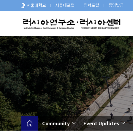
바
서울대학교
서울대포털
입학포털
증명발급
로
가
기
메
뉴
Community
Event Updates