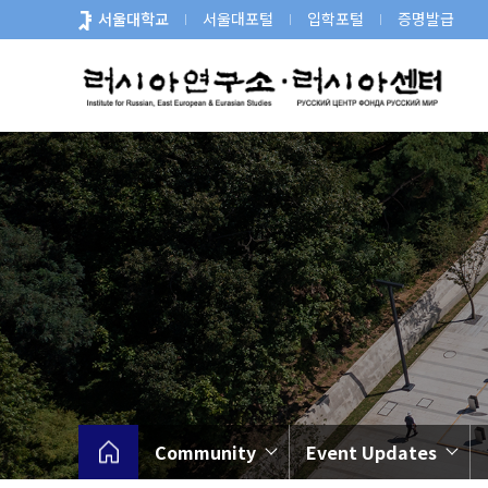
바
서울대학교
서울대포털
입학포털
증명발급
로
가
기
메
뉴
Community
Event Updates