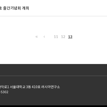
특별호 출간기념회 개최
11
12
13
 관악로1 서울대학교 3동 410호 러시아연구소
1-5302