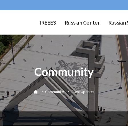
IREEES
Russian Center
Russian 
Community
>
>
Community
Event Updates